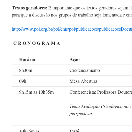
Textos geradores:
É importante que os textos geradores sejam l
para que a discussão nos grupos de trabalho seja fomentada e en
http://www.pol.org.br/pol/cms/pol/publicacoes/publicacoesDoc
C R O N O G R A M A
Horário
Ação
8h30m
Credenciamento
09h
Mesa Abertura
9h15m as 10h35m
Conferencista: Professora Douto
Tema Avaliação Psicológica no co
perspectivas
Café
10h35m as