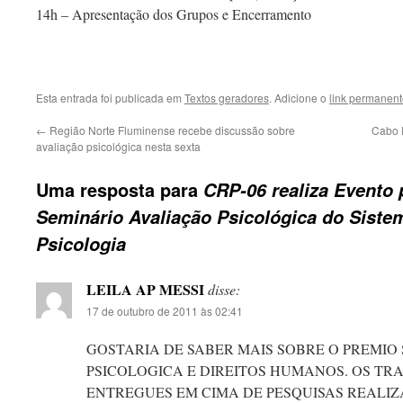
14h – Apresentação dos Grupos e Encerramento
Esta entrada foi publicada em
Textos geradores
. Adicione o
link permanen
←
Região Norte Fluminense recebe discussão sobre
Cabo F
avaliação psicológica nesta sexta
Uma resposta para
CRP-06 realiza Evento 
Seminário Avaliação Psicológica do Siste
Psicologia
LEILA AP MESSI
disse:
17 de outubro de 2011 às 02:41
GOSTARIA DE SABER MAIS SOBRE O PREMIO
PSICOLOGICA E DIREITOS HUMANOS. OS T
ENTREGUES EM CIMA DE PESQUISAS REALI