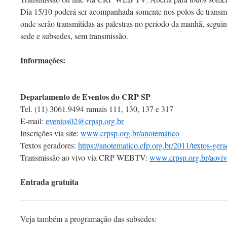
Dia 15/10 poderá ser acompanhada somente nos polos de transm
onde serão transmitidas as palestras no período da manhã, seg
sede e subsedes, sem transmissão.
Informações:
Departamento de Eventos do CRP SP
Tel. (11) 3061.9494 ramais 111, 130, 137 e 317
E-mail:
eventos02@crpsp.org.br
Inscrições via site:
www.crpsp.org.br/anotematico
Textos geradores:
https://anotematico.cfp.org.br/2011/textos-gera
Transmissão ao vivo via CRP WEBTV:
www.crpsp.org.br/aoviv
Entrada gratuita
Veja também a programação das subsedes: