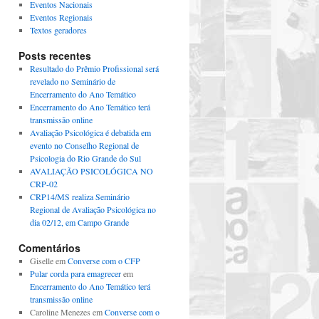
Eventos Nacionais
Eventos Regionais
Textos geradores
Posts recentes
Resultado do Prêmio Profissional será
revelado no Seminário de
Encerramento do Ano Temático
Encerramento do Ano Temático terá
transmissão online
Avaliação Psicológica é debatida em
evento no Conselho Regional de
Psicologia do Rio Grande do Sul
AVALIAÇÃO PSICOLÓGICA NO
CRP-02
CRP14/MS realiza Seminário
Regional de Avaliação Psicológica no
dia 02/12, em Campo Grande
Comentários
Giselle
em
Converse com o CFP
Pular corda para emagrecer
em
Encerramento do Ano Temático terá
transmissão online
Caroline Menezes
em
Converse com o