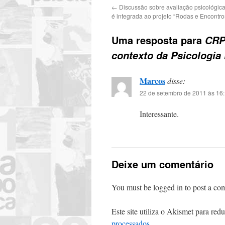
←
Discussão sobre avaliação psicológic
é integrada ao projeto “Rodas e Encontro
Uma resposta para
CRP-
contexto da Psicologia
Marcos
disse:
22 de setembro de 2011 às 16
Interessante.
Deixe um comentário
You must be logged in to post a co
Este site utiliza o Akismet para red
processados
.