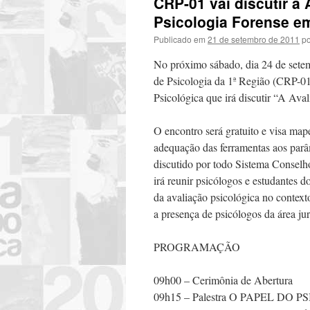
CRP-01 vai discutir a
Psicologia Forense em
Publicado em
21 de setembro de 2011
po
No próximo sábado, dia 24 de sete
de Psicologia da 1ª Região (CRP-01
Psicológica que irá discutir “A Ava
O encontro será gratuito e visa mape
adequação das ferramentas aos parâm
discutido por todo Sistema Consel
irá reunir psicólogos e estudantes d
da avaliação psicológica no contex
a presença de psicólogos da área jur
PROGRAMAÇÃO
09h00 – Cerimônia de Abertura
09h15 – Palestra O PAPEL D