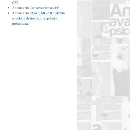
CFP
Antunes
em
Converse com o CFP
Antunes
em
PA/AP, MG e RJ lideram
o ranking de inscritos do prêmio
profissional