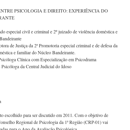
E ENTRE PSICOLOGIA E DIREITO: EXPERIÊNCIA DO
RANTE
o especial civil e criminal e 2º juizado de violência doméstica e
 Bandeirante
tora de Justiça da 2ª Promotoria especial criminal e de defesa da
méstica e familiar do Núcleo Bandeirante.
Psicóloga Clínica com Especialização em Psicodrama
Psicóloga da Central Judicial do Idoso
a
to escolhido para ser discutido em 2011. Com o objetivo de
Conselho Regional de Psicologia da 1ª Região (CRP-01) vai
tadas para o Ano da Avaliação Psicológica.