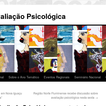
aliação Psicológica
nal
Sobre o Ano Temático
Eventos Regionais
Seminário Nacional
a em Nova Iguaçu
Região Norte Fluminense recebe discussão sobre
s”
avaliação psicológica nesta sexta
→